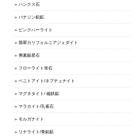
ハンクス石
バナジン鉛鉱
ピンクハーライト
翡翠カリフォルニアジェダイト
弗素銀星石
フローライト蛍石
ベニトアイト/ネプチュナイト
マグネタイト/ 磁鉄鉱
マラカイト/孔雀石
モルガナイト
リナライト/青鉛鉱