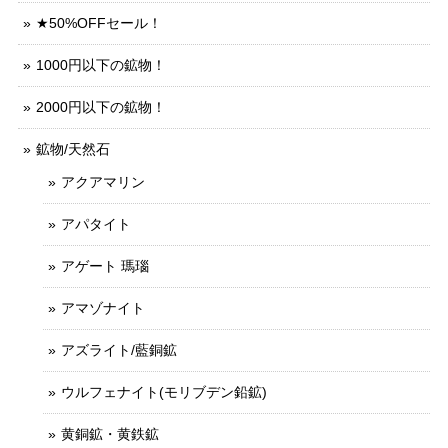
★50%OFFセール！
1000円以下の鉱物！
2000円以下の鉱物！
鉱物/天然石
アクアマリン
アパタイト
アゲート 瑪瑙
アマゾナイト
アズライト/藍銅鉱
ウルフェナイト(モリブデン鉛鉱)
黄銅鉱・黄鉄鉱