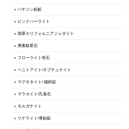
バナジン鉛鉱
ピンクハーライト
翡翠カリフォルニアジェダイト
弗素銀星石
フローライト蛍石
ベニトアイト/ネプチュナイト
マグネタイト/ 磁鉄鉱
マラカイト/孔雀石
モルガナイト
リナライト/青鉛鉱