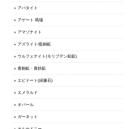
アパタイト
アゲート 瑪瑙
アマゾナイト
アズライト/藍銅鉱
ウルフェナイト(モリブデン鉛鉱)
黄銅鉱・黄鉄鉱
エピドート(緑簾石)
エメラルド
オパール
ガーネット
カルセドニー