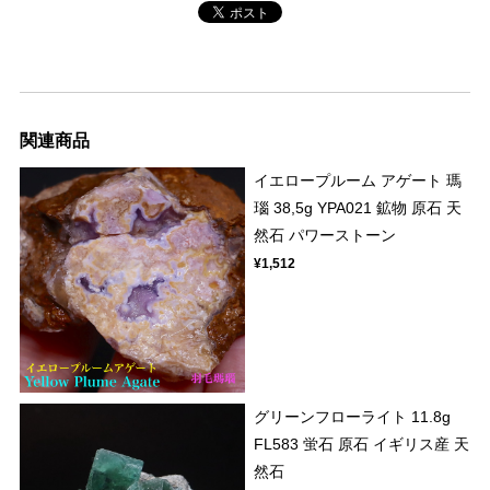
関連商品
イエロープルーム アゲート 瑪
瑙 38,5g YPA021 鉱物 原石 天
然石 パワーストーン
¥1,512
グリーンフローライト 11.8g
FL583 蛍石 原石 イギリス産 天
然石