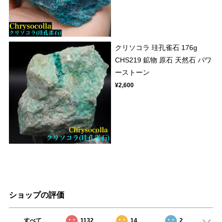
クリソコラ 珪孔雀石 176g
CHS219 鉱物 原石 天然石 パワ
ーストーン
¥2,600
ショップの評価
すべて
1132
14
2