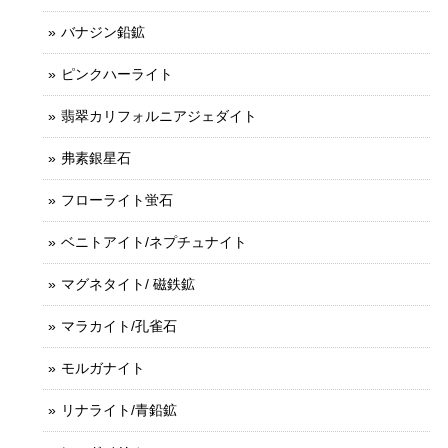
バナジン鉛鉱
ピンクハーライト
翡翠カリフォルニアジェダイト
弗素銀星石
フローライト蛍石
ベニトアイト/ネプチュナイト
マグネタイト/ 磁鉄鉱
マラカイト/孔雀石
モルガナイト
リナライト/青鉛鉱