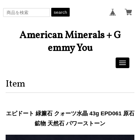
search
American Minerals + G
emmy You
Toggle
navigati
Item
エピドート 緑簾石 クォーツ水晶 43g EPD061 原石
鉱物 天然石 パワーストーン