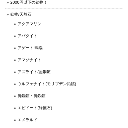
2000円以下の鉱物！
鉱物/天然石
アクアマリン
アパタイト
アゲート 瑪瑙
アマゾナイト
アズライト/藍銅鉱
ウルフェナイト(モリブデン鉛鉱)
黄銅鉱・黄鉄鉱
エピドート(緑簾石)
エメラルド