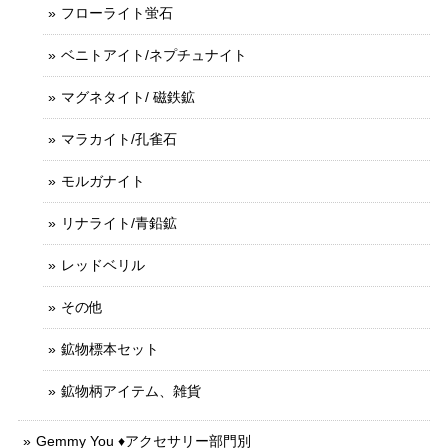
フローライト蛍石
ベニトアイト/ネプチュナイト
マグネタイト/ 磁鉄鉱
マラカイト/孔雀石
モルガナイト
リナライト/青鉛鉱
レッドベリル
その他
鉱物標本セット
鉱物柄アイテム、雑貨
Gemmy You ♦︎アクセサリー部門別