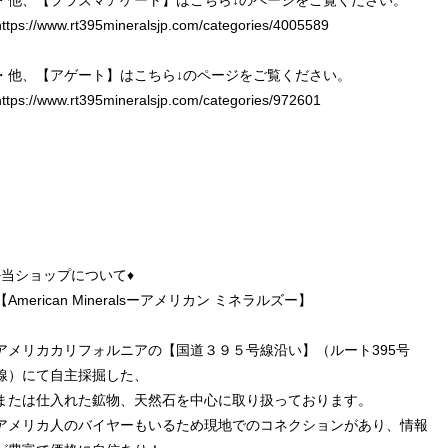
・他、【プラズマアゲート】はこちら↓のページをご覧ください。
https://www.rt395mineralsjp.com/categories/4005589
・他、【アゲート】はこちら↓のページをご覧ください。
https://www.rt395mineralsjp.com/categories/972601
♦︎当ショップについて♦︎
【American Mineralsーアメリカン ミネラルズー】
アメリカカリフォルニアの【国道３９５号線沿い】（ルート395号
線）にて自主採掘した、
または仕入れた鉱物、天然石を中心に取り扱っております。
アメリカ人のバイヤーもいるため現地でのコネクションがあり、情報