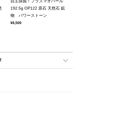
自主採掘！プラズマオパール
然
192.5g OP122 原石 天然石 鉱
物 パワーストーン
¥6,500
2