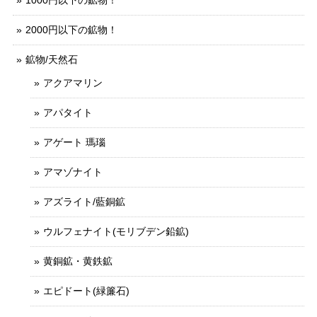
2000円以下の鉱物！
鉱物/天然石
アクアマリン
アパタイト
アゲート 瑪瑙
アマゾナイト
アズライト/藍銅鉱
ウルフェナイト(モリブデン鉛鉱)
黄銅鉱・黄鉄鉱
エピドート(緑簾石)