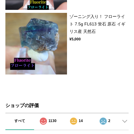
ゾーニング入り！ フローライ
ト 7.5g FL613 蛍石 原石 イギ
リス産 天然石
¥5,000
ショップの評価
すべて
1130
14
2