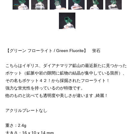
【グリーン フローライト / Green Fluorite】 蛍石
こちらはイギリス、ダイアナマリア鉱山の最近新たに見つかった
ポケット（鉱脈や岩の隙間に鉱物の結晶が集中している箇所）、
その名もポケット４２！から採掘されたフローライト！
強力な蛍光性を持っているのが特徴です。
他のものと比べても透明度や美しさが違います ,綺麗！
アクリルプレートなし
重さ：2.4g
大きさ：16 x 10 x 14 mm