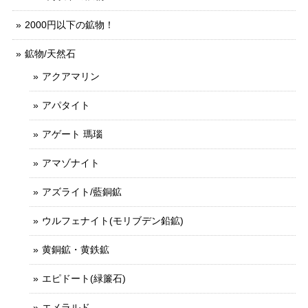
2000円以下の鉱物！
鉱物/天然石
アクアマリン
アパタイト
アゲート 瑪瑙
アマゾナイト
アズライト/藍銅鉱
ウルフェナイト(モリブデン鉛鉱)
黄銅鉱・黄鉄鉱
エピドート(緑簾石)
エメラルド