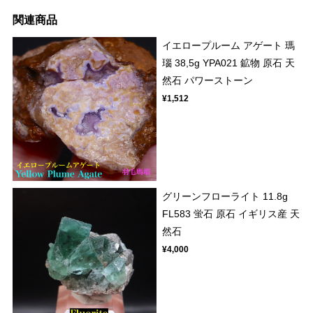
関連商品
イエロープルーム アゲート 瑪
瑙 38,5g YPA021 鉱物 原石 天
然石 パワーストーン
¥1,512
グリーンフローライト 11.8g
FL583 蛍石 原石 イギリス産 天
然石
¥4,000