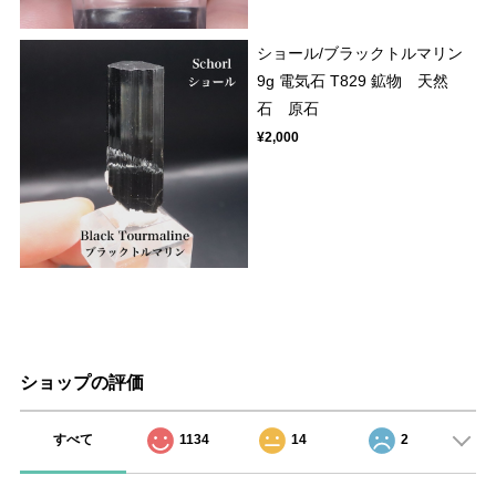
ショール/ブラックトルマリン
9g 電気石 T829 鉱物 天然
石 原石
¥2,000
ショップの評価
すべて
1134
14
2