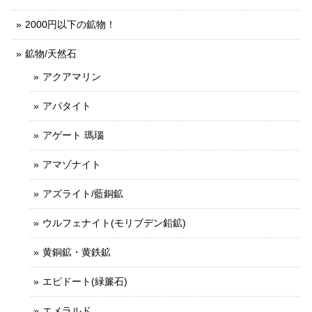
2000円以下の鉱物！
鉱物/天然石
アクアマリン
アパタイト
アゲート 瑪瑙
アマゾナイト
アズライト/藍銅鉱
ウルフェナイト(モリブデン鉛鉱)
黄銅鉱・黄鉄鉱
エピドート(緑簾石)
エメラルド