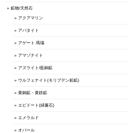
鉱物/天然石
アクアマリン
アパタイト
アゲート 瑪瑙
アマゾナイト
アズライト/藍銅鉱
ウルフェナイト(モリブデン鉛鉱)
黄銅鉱・黄鉄鉱
エピドート(緑簾石)
エメラルド
オパール