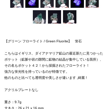
【グリーン フローライト / Green Fluorite】 蛍石
こちらはイギリス、ダイアナマリア鉱山の最近新たに見つかった
ポケット（鉱脈や岩の隙間に鉱物の結晶が集中している箇所）、
その名もポケット４２！から採掘されたフローライト！
強力な蛍光性を持っているのが特徴です。
他のものと比べても透明度や美しさが違います ,綺麗！
アクリルプレートなし
重さ：9.7g
大きさ：26 x 21 x 16 mm