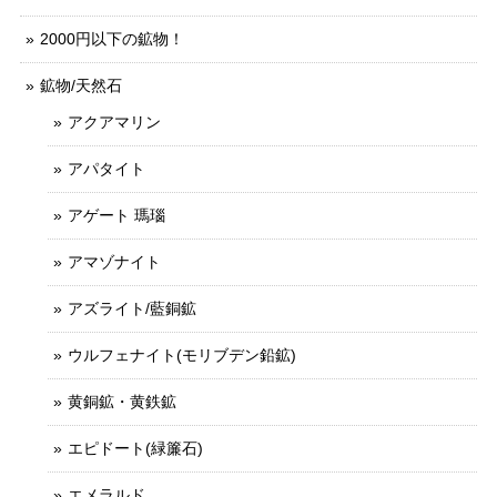
2000円以下の鉱物！
鉱物/天然石
アクアマリン
アパタイト
アゲート 瑪瑙
アマゾナイト
アズライト/藍銅鉱
ウルフェナイト(モリブデン鉛鉱)
黄銅鉱・黄鉄鉱
エピドート(緑簾石)
エメラルド