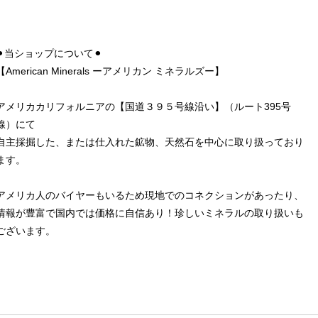
⚫︎当ショップについて⚫︎
【American Minerals ーアメリカン ミネラルズー】
アメリカカリフォルニアの【国道３９５号線沿い】（ルート395号
線）にて
自主採掘した、または仕入れた鉱物、天然石を中心に取り扱っており
ます。
アメリカ人のバイヤーもいるため現地でのコネクションがあったり、
情報が豊富で国内では価格に自信あり！珍しいミネラルの取り扱いも
ございます。