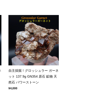
ネ
自主採掘！グロッシュラー ガーネ
ット 137.9g GN354 原石 鉱物 天
然石 パワーストーン
¥4,000