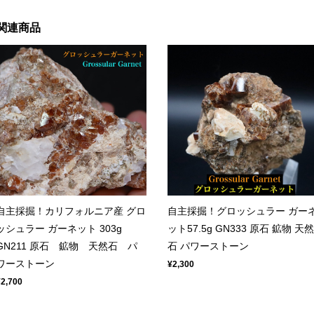
関連商品
自主採掘！カリフォルニア産 グロ
自主採掘！グロッシュラー ガー
ッシュラー ガーネット 303g
ット57.5g GN333 原石 鉱物 天然
GN211 原石 鉱物 天然石 パ
石 パワーストーン
ワーストーン
¥2,300
¥2,700