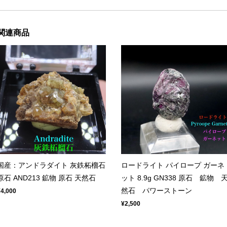
関連商品
ロードライト パイロープ ガーネ
国産：アンドラダイト 灰鉄柘榴石
ット 8.9g GN338 原石 鉱物 
原石 AND213 鉱物 原石 天然石
然石 パワーストーン
¥4,000
¥2,500