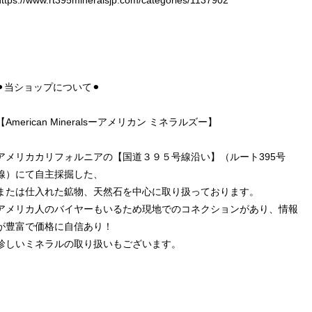
https://www.rt395mineralsjp.com/categories/1137902
⚫︎当ショップについて⚫︎
【American Mineralsーアメリカン ミネラルズー】
アメリカカリフォルニアの【国道３９５号線沿い】（ルート395号
線）にて自主採掘した、
または仕入れた鉱物、天然石を中心に取り扱っております。
アメリカ人のバイヤーもいるため現地でのコネクションがあり、情報
が豊富で価格に自信あり！
珍しいミネラルの取り扱いもございます。