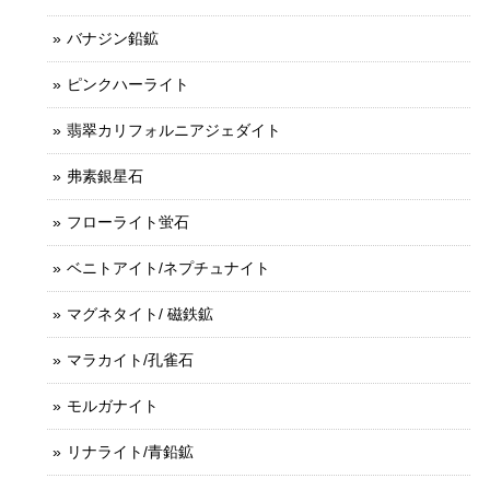
バナジン鉛鉱
ピンクハーライト
翡翠カリフォルニアジェダイト
弗素銀星石
フローライト蛍石
ベニトアイト/ネプチュナイト
マグネタイト/ 磁鉄鉱
マラカイト/孔雀石
モルガナイト
リナライト/青鉛鉱