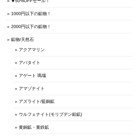
★50%OFFセール！
1000円以下の鉱物！
2000円以下の鉱物！
鉱物/天然石
アクアマリン
アパタイト
アゲート 瑪瑙
アマゾナイト
アズライト/藍銅鉱
ウルフェナイト(モリブデン鉛鉱)
黄銅鉱・黄鉄鉱