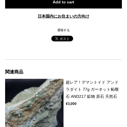
Add to cart
日本国内にお住まいの方向け
通報する
関連商品
超レア！デマントイド アンド
ラダイト 77g ガーネット柘榴
石 AND217 鉱物 原石 天然石
¥3,000