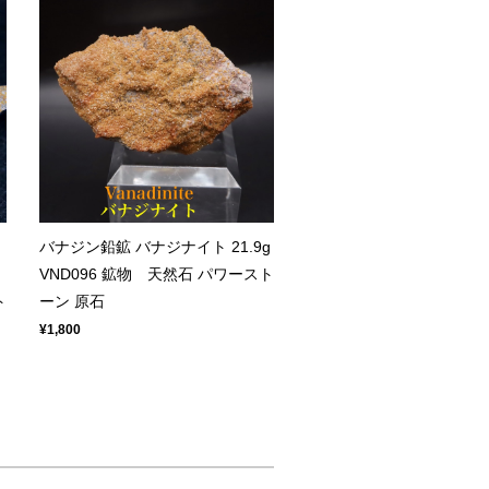
バナジン鉛鉱 バナジナイト 21.9g
VND096 鉱物 天然石 パワースト
ト
ーン 原石
¥1,800