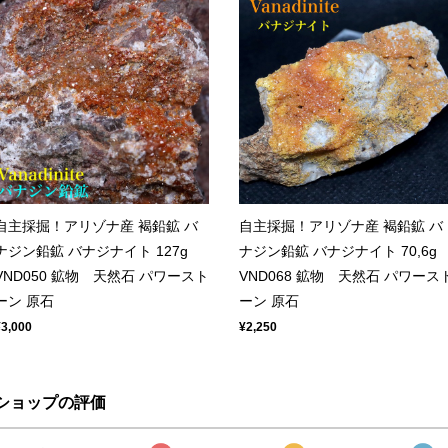
自主採掘！アリゾナ産 褐鉛鉱 バ
自主採掘！アリゾナ産 褐鉛鉱 バ
ナジン鉛鉱 バナジナイト 127g
ナジン鉛鉱 バナジナイト 70,6g
VND050 鉱物 天然石 パワースト
VND068 鉱物 天然石 パワース
ーン 原石
ーン 原石
¥3,000
¥2,250
ショップの評価