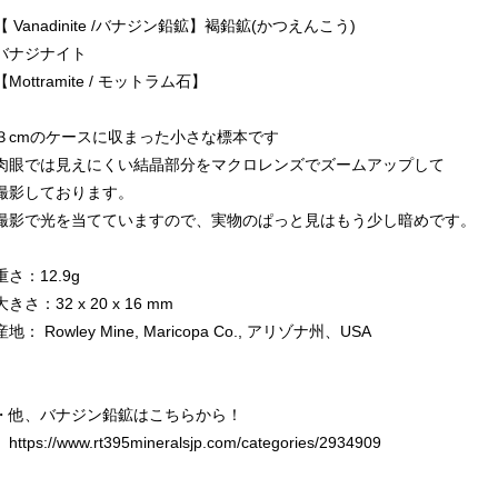
【 Vanadinite /バナジン鉛鉱】褐鉛鉱(かつえんこう)
バナジナイト
【Mottramite / モットラム石】
３cmのケースに収まった小さな標本です
肉眼では見えにくい結晶部分をマクロレンズでズームアップして
撮影しております。
撮影で光を当てていますので、実物のぱっと見はもう少し暗めです。
重さ：12.9g
大きさ：32 x 20 x 16 mm
産地： Rowley Mine, Maricopa Co., アリゾナ州、USA
・他、バナジン鉛鉱はこちらから！
https://www.rt395mineralsjp.com/categories/2934909