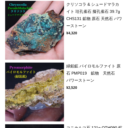
クリソコラ & シュードマラカ
イト 珪孔雀石 擬孔雀石 39.7g
CHS131 鉱物 原石 天然石 パワ
ーストーン
¥4,320
緑鉛鉱 パイロモルファイト 原
石 PMP019 鉱物 天然石
パワーストーン
¥2,520
コニカルコ石 121g OTH090 鉱