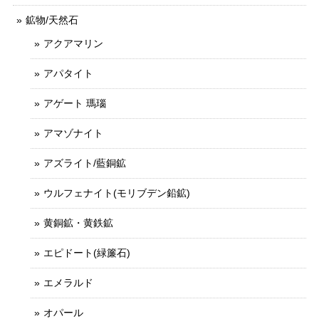
鉱物/天然石
アクアマリン
アパタイト
アゲート 瑪瑙
アマゾナイト
アズライト/藍銅鉱
ウルフェナイト(モリブデン鉛鉱)
黄銅鉱・黄鉄鉱
エピドート(緑簾石)
エメラルド
オパール