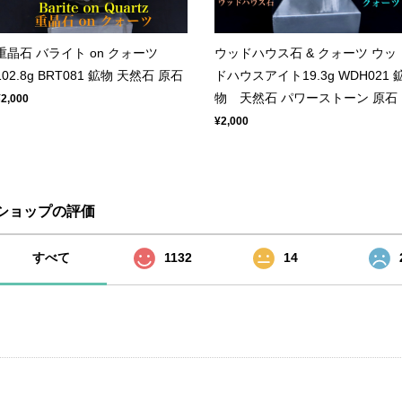
重晶石 バライト on クォーツ
ウッドハウス石 & クォーツ ウッ
102.8g BRT081 鉱物 天然石 原石
ドハウスアイト19.3g WDH021 
物 天然石 パワーストーン 原石
¥2,000
¥2,000
ショップの評価
すべて
1132
14