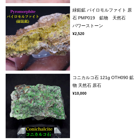
緑鉛鉱 パイロモルファイト 原
石 PMP019 鉱物 天然石
パワーストーン
¥2,520
コニカルコ石 121g OTH090 鉱
物 天然石 原石
¥10,000