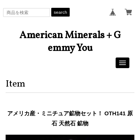
search
American Minerals + G
emmy You
Toggle
navigati
Item
アメリカ産・ミニチュア鉱物セット！ OTH141 原
石 天然石 鉱物