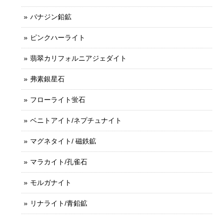
バナジン鉛鉱
ピンクハーライト
翡翠カリフォルニアジェダイト
弗素銀星石
フローライト蛍石
ベニトアイト/ネプチュナイト
マグネタイト/ 磁鉄鉱
マラカイト/孔雀石
モルガナイト
リナライト/青鉛鉱