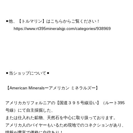
⚫︎他、【トルマリン】はこちらからご覧ください！
https://www.rt395mineralsjp.com/categories/938969
⚫︎当ショップについて⚫︎
【American Mineralsーアメリカン ミネラルズー】
アメリカカリフォルニアの【国道３９５号線沿い】（ルート395
号線）にて自主採掘した、
または仕入れた鉱物、天然石を中心に取り扱っております。
アメリカ人のバイヤーもいるため現地でのコネクションがあり、
情報が豊富で価格に自信あり！