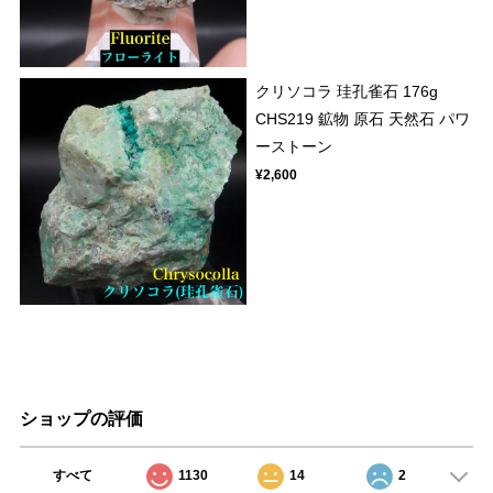
クリソコラ 珪孔雀石 176g
CHS219 鉱物 原石 天然石 パワ
ーストーン
¥2,600
ショップの評価
すべて
1130
14
2