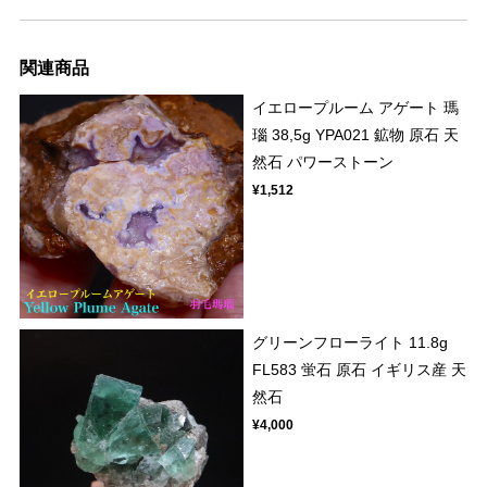
関連商品
イエロープルーム アゲート 瑪
瑙 38,5g YPA021 鉱物 原石 天
然石 パワーストーン
¥1,512
グリーンフローライト 11.8g
FL583 蛍石 原石 イギリス産 天
然石
¥4,000