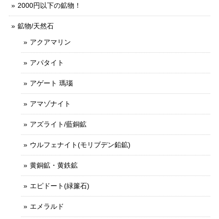
2000円以下の鉱物！
鉱物/天然石
アクアマリン
アパタイト
アゲート 瑪瑙
アマゾナイト
アズライト/藍銅鉱
ウルフェナイト(モリブデン鉛鉱)
黄銅鉱・黄鉄鉱
エピドート(緑簾石)
エメラルド