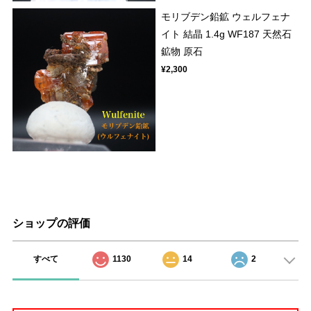
モリブデン鉛鉱 ウェルフェナ
イト 結晶 1.4g WF187 天然石
鉱物 原石
¥2,300
ショップの評価
すべて
1130
14
2