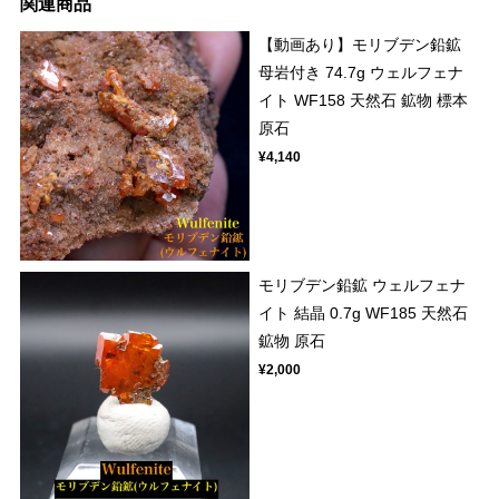
関連商品
【動画あり】モリブデン鉛鉱
母岩付き 74.7g ウェルフェナ
イト WF158 天然石 鉱物 標本
原石
¥4,140
モリブデン鉛鉱 ウェルフェナ
イト 結晶 0.7g WF185 天然石
鉱物 原石
¥2,000