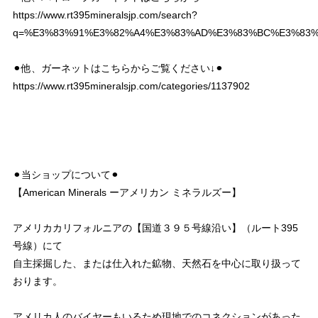
https://www.rt395mineralsjp.com/search?
q=%E3%83%91%E3%82%A4%E3%83%AD%E3%83%BC%E3%83
⚫︎他、ガーネットはこちらからご覧ください↓⚫︎
https://www.rt395mineralsjp.com/categories/1137902
⚫︎当ショップについて⚫︎
【American Minerals ーアメリカン ミネラルズー】
アメリカカリフォルニアの【国道３９５号線沿い】（ルート395
号線）にて
自主採掘した、または仕入れた鉱物、天然石を中心に取り扱って
おります。
アメリカ人のバイヤーもいるため現地でのコネクションがあった