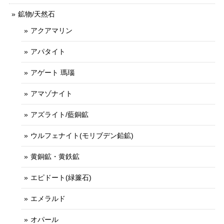
鉱物/天然石
アクアマリン
アパタイト
アゲート 瑪瑙
アマゾナイト
アズライト/藍銅鉱
ウルフェナイト(モリブデン鉛鉱)
黄銅鉱・黄鉄鉱
エピドート(緑簾石)
エメラルド
オパール