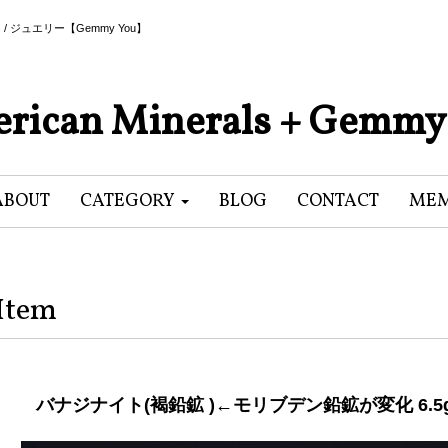
als / ジュエリー【Gemmy You】
rican Minerals + Gemmy
ABOUT
CATEGORY
BLOG
CONTACT
MEM
Item
バナジナイト(褐鉛鉱 )←モリブデン鉛鉱が変化 6.5g 