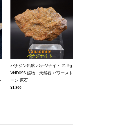
バナジン鉛鉱 バナジナイト 21.9g
VND096 鉱物 天然石 パワースト
ト
ーン 原石
¥1,800