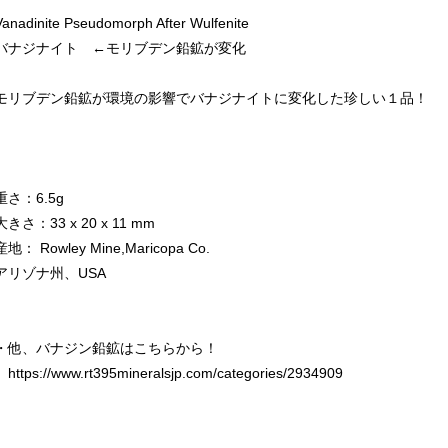
Vanadinite Pseudomorph After Wulfenite
バナジナイト ←モリブデン鉛鉱が変化
モリブデン鉛鉱が環境の影響でバナジナイトに変化した珍しい１品！
重さ：6.5g
大きさ：33 x 20 x 11 mm
産地： Rowley Mine,Maricopa Co.
アリゾナ州、USA
・他、バナジン鉛鉱はこちらから！
https://www.rt395mineralsjp.com/categories/2934909