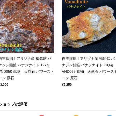
自主採掘！アリゾナ産 褐鉛鉱 バ
自主採掘！アリゾナ産 褐鉛鉱 バ
ナジン鉛鉱 バナジナイト 127g
ナジン鉛鉱 バナジナイト 70,6g
VND050 鉱物 天然石 パワースト
VND068 鉱物 天然石 パワース
ーン 原石
ーン 原石
¥3,000
¥2,250
ショップの評価