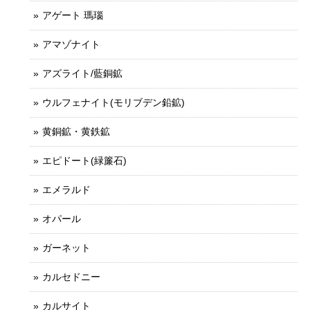
アゲート 瑪瑙
アマゾナイト
アズライト/藍銅鉱
ウルフェナイト(モリブデン鉛鉱)
黄銅鉱・黄鉄鉱
エピドート(緑簾石)
エメラルド
オパール
ガーネット
カルセドニー
カルサイト