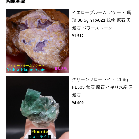
関連商品
イエロープルーム アゲート 瑪
瑙 38,5g YPA021 鉱物 原石 天
然石 パワーストーン
¥1,512
グリーンフローライト 11.8g
FL583 蛍石 原石 イギリス産 天
然石
¥4,000