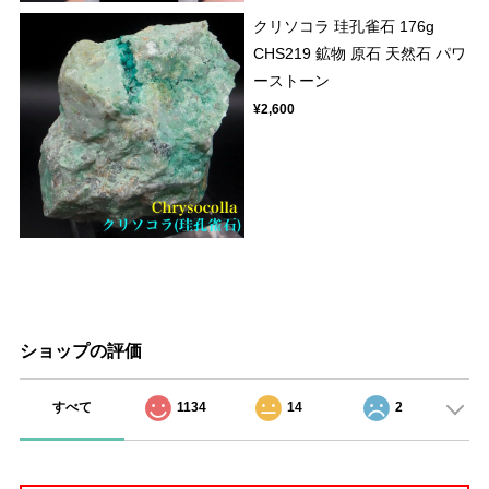
クリソコラ 珪孔雀石 176g
CHS219 鉱物 原石 天然石 パワ
ーストーン
¥2,600
ショップの評価
すべて
1134
14
2