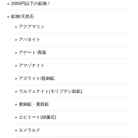
2000円以下の鉱物！
鉱物/天然石
アクアマリン
アパタイト
アゲート 瑪瑙
アマゾナイト
アズライト/藍銅鉱
ウルフェナイト(モリブデン鉛鉱)
黄銅鉱・黄鉄鉱
エピドート(緑簾石)
エメラルド