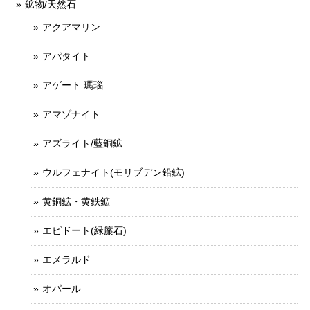
鉱物/天然石
アクアマリン
アパタイト
アゲート 瑪瑙
アマゾナイト
アズライト/藍銅鉱
ウルフェナイト(モリブデン鉛鉱)
黄銅鉱・黄鉄鉱
エピドート(緑簾石)
エメラルド
オパール