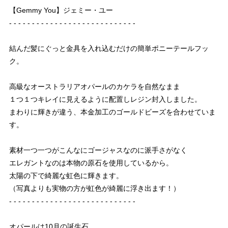
【Gemmy You】ジェミー・ユー
- - - - - - - - - - - - - - - - - - - - - - - - - - - -
結んだ髪にぐっと金具を入れ込むだけの簡単ポニーテールフッ
ク。
高級なオーストラリアオパールのカケラを自然なまま
１つ１つキレイに見えるように配置しレジン封入しました。
まわりに輝きが違う、本金加工のゴールドビーズを合わせていま
す。
素材一つ一つがこんなにゴージャスなのに派手さがなく
エレガントなのは本物の原石を使用しているから。
太陽の下で綺麗な虹色に輝きます。
（写真よりも実物の方が虹色が綺麗に浮き出ます！）
- - - - - - - - - - - - - - - - - - - - - - - - - - - -
オパールは10月の誕生石