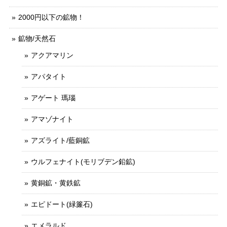
2000円以下の鉱物！
鉱物/天然石
アクアマリン
アパタイト
アゲート 瑪瑙
アマゾナイト
アズライト/藍銅鉱
ウルフェナイト(モリブデン鉛鉱)
黄銅鉱・黄鉄鉱
エピドート(緑簾石)
エメラルド