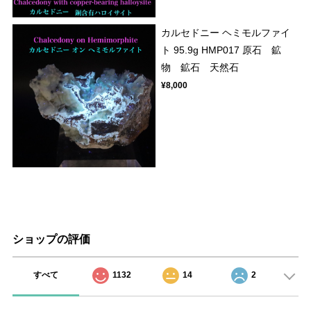
カルセドニー ヘミモルファイ
ト 95.9g HMP017 原石 鉱
物 鉱石 天然石
¥8,000
ショップの評価
すべて
1132
14
2