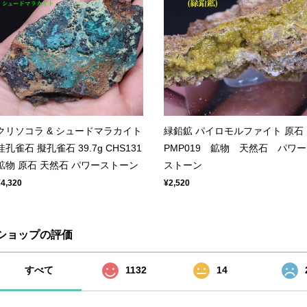
クリソコラ & シュードマラカイト
緑鉛鉱 パイロモルファイト 原石
珪孔雀石 擬孔雀石 39.7g CHS131
PMP019 鉱物 天然石 パワー
鉱物 原石 天然石 パワーストーン
ストーン
¥4,320
¥2,520
ショップの評価
すべて
1132
14