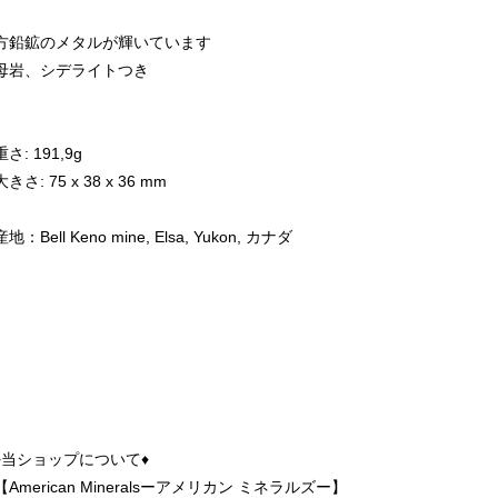
方鉛鉱のメタルが輝いています
母岩、シデライトつき
重さ: 191,9g
大きさ: 75 x 38 x 36 mm
産地：Bell Keno mine, Elsa, Yukon, カナダ
♦︎当ショップについて♦︎
【American Mineralsーアメリカン ミネラルズー】