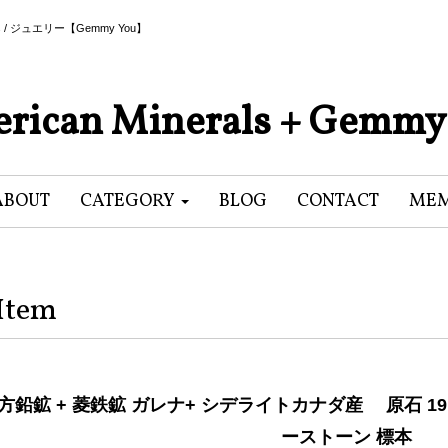
als / ジュエリー【Gemmy You】
rican Minerals + Gemmy
ABOUT
CATEGORY
BLOG
CONTACT
MEM
Item
方鉛鉱 + 菱鉄鉱 ガレナ+ シデライトカナダ産 原石 191,
ーストーン 標本