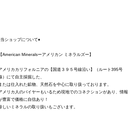
♦︎当ショップについて♦︎
【American Mineralsーアメリカン ミネラルズー】
アメリカカリフォルニアの【国道３９５号線沿い】（ルート395号
線）にて自主採掘した、
または仕入れた鉱物、天然石を中心に取り扱っております。
アメリカ人のバイヤーもいるため現地でのコネクションがあり、情報
が豊富で価格に自信あり！
珍しいミネラルの取り扱いもございます。