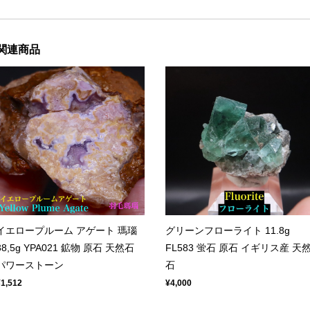
関連商品
グリーンフローライト 11.8g
イエロープルーム アゲート 瑪瑙
FL583 蛍石 原石 イギリス産 天
38,5g YPA021 鉱物 原石 天然石
石
パワーストーン
¥4,000
¥1,512