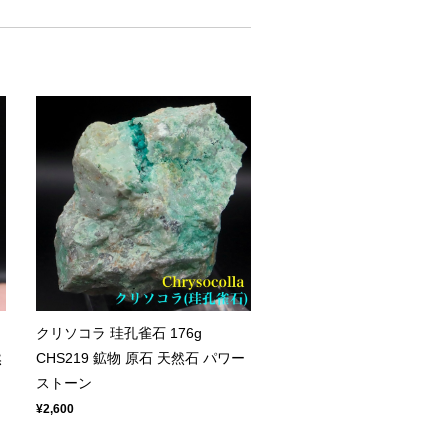
クリソコラ 珪孔雀石 176g
然
CHS219 鉱物 原石 天然石 パワー
ストーン
¥2,600