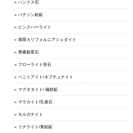
ハンクス石
バナジン鉛鉱
ピンクハーライト
翡翠カリフォルニアジェダイト
弗素銀星石
フローライト蛍石
ベニトアイト/ネプチュナイト
マグネタイト/ 磁鉄鉱
マラカイト/孔雀石
モルガナイト
リナライト/青鉛鉱