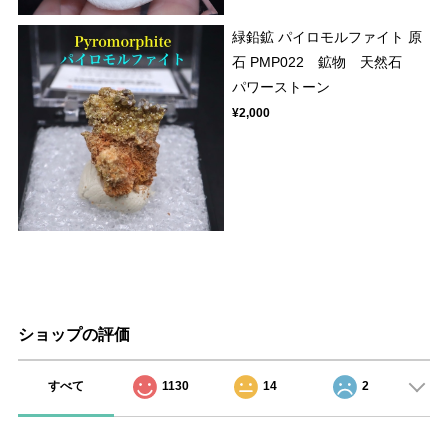
緑鉛鉱 パイロモルファイト 原
石 PMP022 鉱物 天然石
パワーストーン
¥2,000
ショップの評価
すべて
1130
14
2