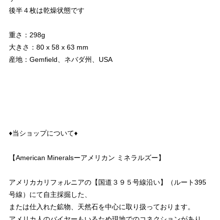
後半４枚は乾燥状態です
重さ：298g
大きさ：80 x 58 x 63 mm
産地：Gemfield、ネバダ州、USA
♦︎当ショップについて♦︎
【American Mineralsーアメリカン ミネラルズー】
アメリカカリフォルニアの【国道３９５号線沿い】（ルート395
号線）にて自主採掘した、
または仕入れた鉱物、天然石を中心に取り扱っております。
アメリカ人のバイヤーもいるため現地でのコネクションがあり、