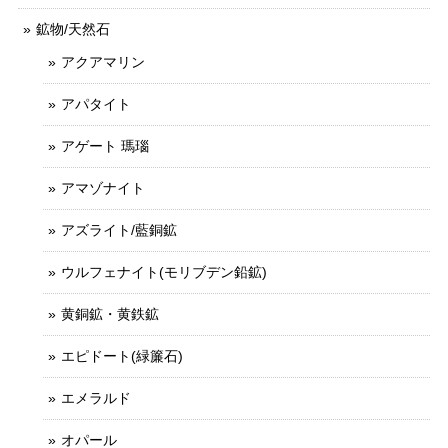
鉱物/天然石
アクアマリン
アパタイト
アゲート 瑪瑙
アマゾナイト
アズライト/藍銅鉱
ウルフェナイト(モリブデン鉛鉱)
黄銅鉱・黄鉄鉱
エピドート(緑簾石)
エメラルド
オパール