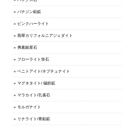
バナジン鉛鉱
ピンクハーライト
翡翠カリフォルニアジェダイト
弗素銀星石
フローライト蛍石
ベニトアイト/ネプチュナイト
マグネタイト/ 磁鉄鉱
マラカイト/孔雀石
モルガナイト
リナライト/青鉛鉱