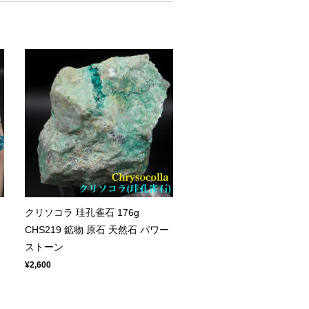
クリソコラ 珪孔雀石 176g
CHS219 鉱物 原石 天然石 パワー
ストーン
¥2,600