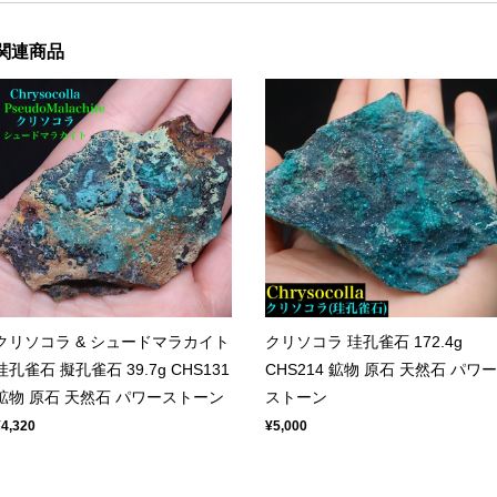
関連商品
クリソコラ & シュードマラカイト
クリソコラ 珪孔雀石 172.4g
珪孔雀石 擬孔雀石 39.7g CHS131
CHS214 鉱物 原石 天然石 パワー
鉱物 原石 天然石 パワーストーン
ストーン
¥4,320
¥5,000