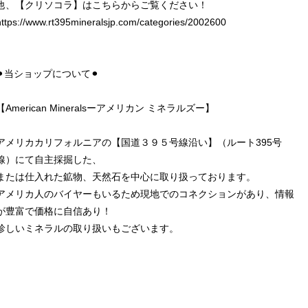
他、【クリソコラ】はこちらからご覧ください！
https://www.rt395mineralsjp.com/categories/2002600
⚫︎当ショップについて⚫︎
【American Mineralsーアメリカン ミネラルズー】
アメリカカリフォルニアの【国道３９５号線沿い】（ルート395号
線）にて自主採掘した、
または仕入れた鉱物、天然石を中心に取り扱っております。
アメリカ人のバイヤーもいるため現地でのコネクションがあり、情報
が豊富で価格に自信あり！
珍しいミネラルの取り扱いもございます。