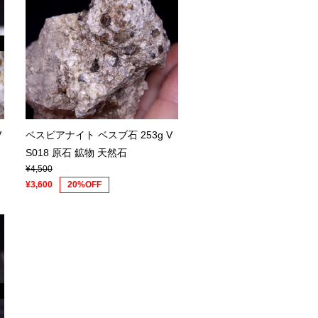
V
ベスビアナイト ベスブ石 253g V
S018 原石 鉱物 天然石
¥4,500
¥3,600
20%OFF