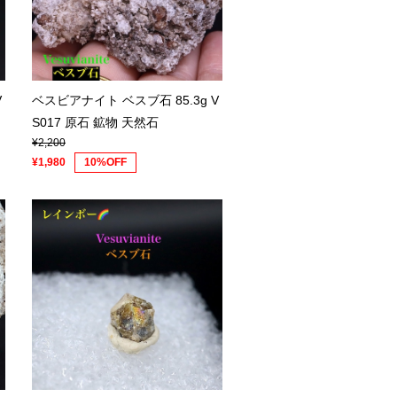
V
ベスビアナイト ベスブ石 85.3g V
S017 原石 鉱物 天然石
¥2,200
¥1,980
10%OFF