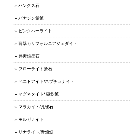
ハンクス石
バナジン鉛鉱
ピンクハーライト
翡翠カリフォルニアジェダイト
弗素銀星石
フローライト蛍石
ベニトアイト/ネプチュナイト
マグネタイト/ 磁鉄鉱
マラカイト/孔雀石
モルガナイト
リナライト/青鉛鉱