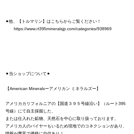
⚫︎他、【トルマリン】はこちらからご覧ください！
https://www.rt395mineralsjp.com/categories/938969
⚫︎当ショップについて⚫︎
【American Mineralsーアメリカン ミネラルズー】
アメリカカリフォルニアの【国道３９５号線沿い】（ルート395
号線）にて自主採掘した、
または仕入れた鉱物、天然石を中心に取り扱っております。
アメリカ人のバイヤーもいるため現地でのコネクションがあり、
情報が豊富で価格に自信あり！