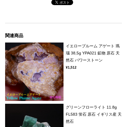
関連商品
イエロープルーム アゲート 瑪
瑙 38,5g YPA021 鉱物 原石 天
然石 パワーストーン
¥1,512
グリーンフローライト 11.8g
FL583 蛍石 原石 イギリス産 天
然石